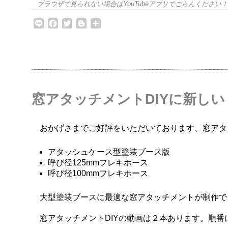
ブラウザで見られない場合はYouTubeアプリでごらんください！
Line
Facebook
Twitter
Blogger
共
有
窓アタッチメントDIYに新し
おかげさまでご好評をいただいております、窓アタッ
アタッシュケース型塗装ブース版
呼び径125mmフレキホース
呼び径100mmフレキホース
大型塗装ブースに最適な窓アタッチメントが制作で
窓アタッチメントDIYの動画は２本あります。順番