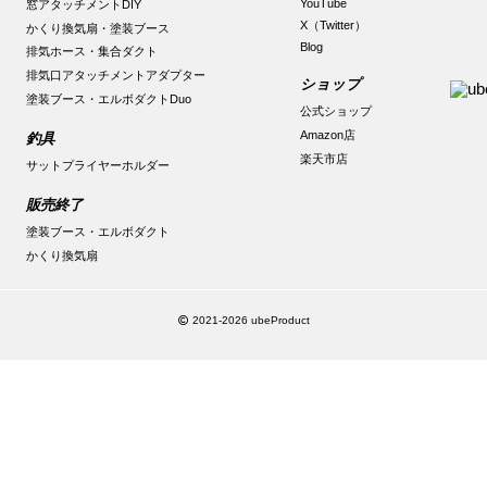
YouTube
窓アタッチメントDIY
X（Twitter）
かくり換気扇・塗装ブース
Blog
排気ホース・集合ダクト
排気口アタッチメントアダプター
ショップ
塗装ブース・エルボダクトDuo
公式ショップ
Amazon店
釣具
楽天市店
サットプライヤーホルダー
販売終了
塗装ブース・エルボダクト
かくり換気扇
2021-2026 ubeProduct