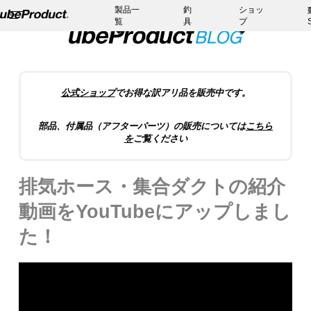
製品一
釣
ショッ
覧
具
プ
公式ショップ
でお得な訳アリ品を販売中です。
部品、付属品（アフターパーツ）の販売については
こちら
を
ご覧ください
排気ホース・集合ダクトの紹介
動画をYouTubeにアップしまし
た！