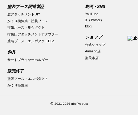
塗装ブース関連製品
動画・SNS
YouTube
窓アタッチメントDIY
X（Twitter）
かくり換気扇・塗装ブース
Blog
排気ホース・集合ダクト
排気口アタッチメントアダプター
ショップ
塗装ブース・エルボダクトDuo
公式ショップ
Amazon店
釣具
楽天市店
サットプライヤーホルダー
販売終了
塗装ブース・エルボダクト
かくり換気扇
2021-2026 ubeProduct